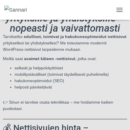
Edulliset nettisivut
yrityksille ja yhdistyksille –
N
A
nopeasti ja vaivattomasti
V
I
Tarvitsetko
edulliset, toimivat ja hakukoneoptimoidut nettisivut
G
O
yrityksellesi tai yhdistyksellesi? Me toteutamme modernit
I
WordPress-nettisivut tarpeidenne mukaan.
N
Meiltä saat
avaimet käteen -nettisivut
, jotka ovat:
T
I
selkeät ja helppokäyttöiset
P
mobiiliystävälliset (toimivat täydellisesti puhelimella)
Ä
hakukoneoptimoidut (SEO)
Ä
L
helposti päivitettävät
L
E
👉 Sinun ei tarvitse osata tekniikkaa – me hoidamme kaiken
/
P
puolestasi.
O
I
S
💰 Nettisivujen hinta –