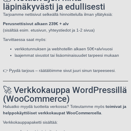
läpinäkyvästi ja edullisesti
Tarjoamme nettisivut selkeällä hinnoittelulla ilman yllätyksiä:
Perusnettisivut alkaen 239€ + alv
(sisältää esim. etusivun, yhteystiedot ja 1-2 sivua)
Tarvittaessa saat myös:
verkkotunnuksen ja webhotellin alkaen 50€+alv/vuosi
laajemmat sivustot tai lisäominaisuudet tarpeesi mukaan
👉 Pyydä tarjous – räätälöimme sivut juuri sinun tarpeeseesi.
🚀 Verkkokauppa WordPressillä
(WooCommerce)
Haluatko myydä tuotteita verkossa? Toteutamme myös
toimivat ja
helppokäyttöiset verkkokaupat WooCommercella
.
Verkkokauppapaketti sisältää: