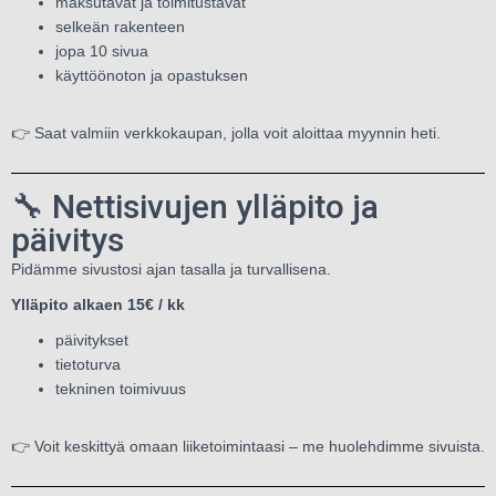
maksutavat ja toimitustavat
selkeän rakenteen
jopa 10 sivua
käyttöönoton ja opastuksen
👉 Saat valmiin verkkokaupan, jolla voit aloittaa myynnin heti.
🔧 Nettisivujen ylläpito ja
päivitys
Pidämme sivustosi ajan tasalla ja turvallisena.
Ylläpito alkaen 15€ / kk
päivitykset
tietoturva
tekninen toimivuus
👉 Voit keskittyä omaan liiketoimintaasi – me huolehdimme sivuista.