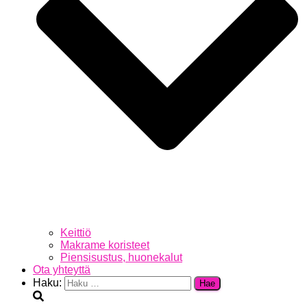
Keittiö
Makrame koristeet
Piensisustus, huonekalut
Ota yhteyttä
Haku: