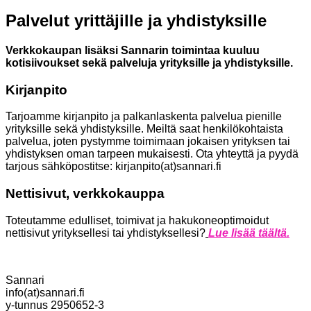
Palvelut yrittäjille ja yhdistyksille
Verkkokaupan lisäksi Sannarin toimintaa kuuluu
kotisiivoukset sekä palveluja yrityksille ja yhdistyksille.
Kirjanpito
Tarjoamme kirjanpito ja palkanlaskenta palvelua pienille
yrityksille sekä yhdistyksille. Meiltä saat henkilökohtaista
palvelua, joten pystymme toimimaan jokaisen yrityksen tai
yhdistyksen oman tarpeen mukaisesti. Ota yhteyttä ja pyydä
tarjous sähköpostitse: kirjanpito(at)sannari.fi
Nettisivut, verkkokauppa
Toteutamme
edulliset, toimivat ja hakukoneoptimoidut
nettisivut
yrityksellesi tai yhdistyksellesi?
Lue lisää täältä.
Sannari
info(at)sannari.fi
y-tunnus 2950652-3