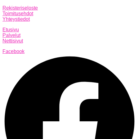
Rekisteriseloste
Toimitusehdot
Yhteystiedot
Etusivu
Palvelut
Nettisivut
Facebook