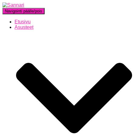
Navigointi päälle/pois
Etusivu
Asusteet