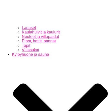
Lapaset
Kaulahuivit ja kaulurit
Neuleet ja villapaidat
Pipot, hatut, pannat
Topit
Villasukat
Kylpyhuone ja sauna