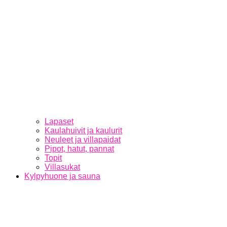
Lapaset
Kaulahuivit ja kaulurit
Neuleet ja villapaidat
Pipot, hatut, pannat
Topit
Villasukat
Kylpyhuone ja sauna