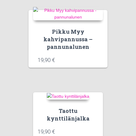
Pikku Myy
kahvipannussa –
pannunalunen
19,90
€
Taottu
kynttilänjalka
19,90
€