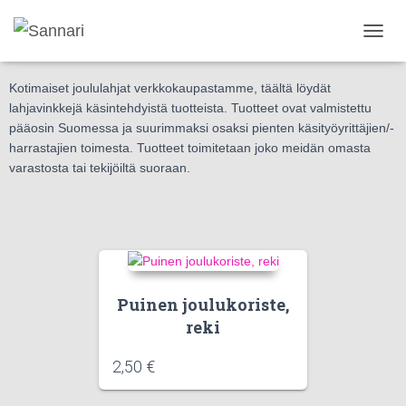
Kotimaiset joululahjat -
Suomessa valmistetut tuotteet
N
A
V
Kotimaiset joululahjat verkkokaupastamme, täältä löydät
I
lahjavinkkejä käsintehdyistä tuotteista. Tuotteet ovat valmistettu
G
pääosin Suomessa ja suurimmaksi osaksi pienten käsityöyrittäjien/-
O
harrastajien toimesta. Tuotteet toimitetaan joko meidän omasta
I
N
varastosta tai tekijöiltä suoraan.
T
I
P
Ä
Ä
L
L
Puinen joulukoriste,
E
/
reki
P
O
2,50
€
I
S