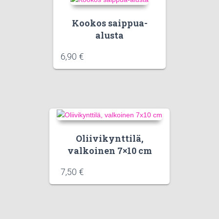
Kookos saippua-
alusta
6,90
€
Oliivikynttilä,
valkoinen 7×10 cm
7,50
€