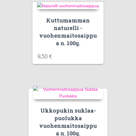
Kuttumamman
naturelli -
vuohenmaitosaippu
a n. 100g.
8,50
€
Ukkopukin suklaa-
puolukka
vuohenmaitosaippu
a n. 100g.