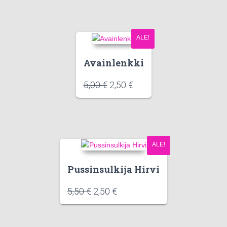
ALE!
Avainlenkki
5,00
€
2,50
€
ALE!
Pussinsulkija Hirvi
5,50
€
2,50
€