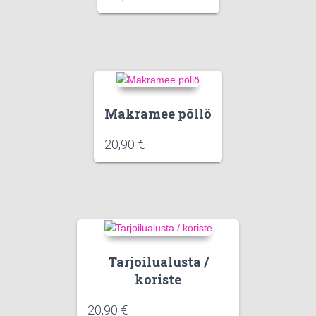
Makramee pöllö
20,90
€
Tarjoilualusta /
koriste
20,90
€