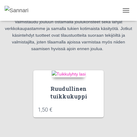
Valmistaudu jouluun
N
A
Valmistaudu jouluun ostamalla joulukoristeet sekä lahjat
V
verkkokaupastamme ja samalla tukien kotimaista käsityötä. Jotkut
I
käsintehdyt tuotteet ovat tilaustuotteita suoraan tekijöiltä ja
G
valmistajilta, joten tilaamalla ajoissa varmistaa myös niiden
O
saamisen hyvissä ajoin ennen joulua.
I
N
T
I
P
Ä
Ä
Ruudullinen
L
tuikkukuppi
L
E
/
1,50
€
P
O
I
S