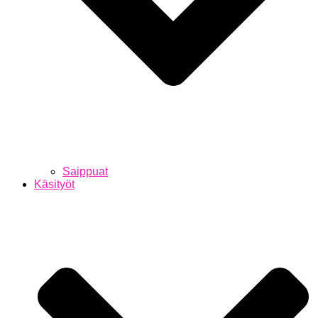
Saippuat
Käsityöt