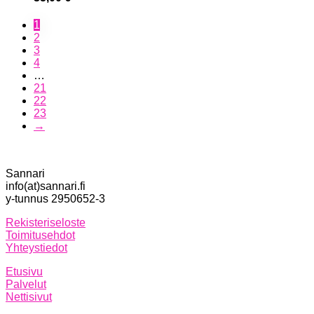
1
2
3
4
…
21
22
23
→
Sannari
info(at)sannari.fi
y-tunnus 2950652-3
Rekisteriseloste
Toimitusehdot
Yhteystiedot
Etusivu
Palvelut
Nettisivut