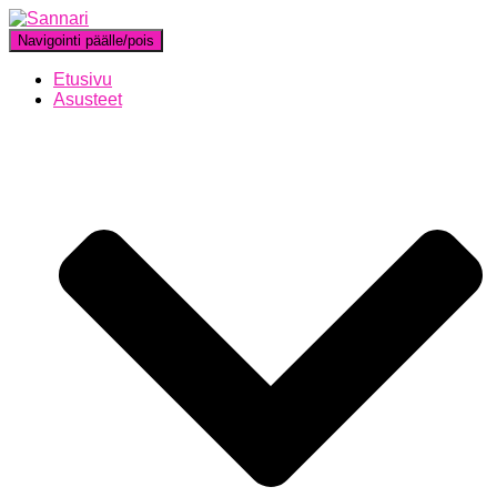
Navigointi päälle/pois
Etusivu
Asusteet