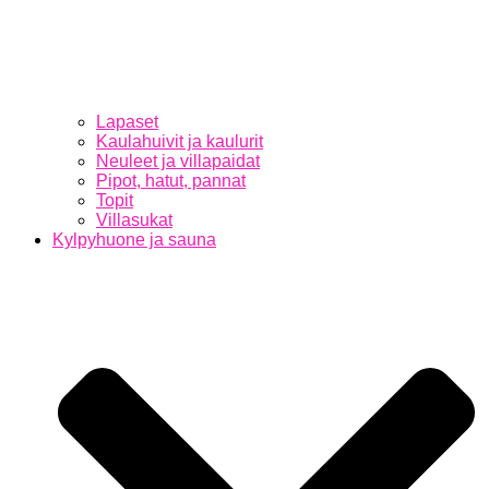
Lapaset
Kaulahuivit ja kaulurit
Neuleet ja villapaidat
Pipot, hatut, pannat
Topit
Villasukat
Kylpyhuone ja sauna