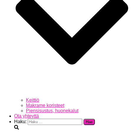
Keittiö
Makrame koristeet
Piensisustus, huonekalut
Ota yhteyttä
Haku: