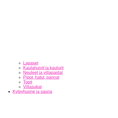
Lapaset
Kaulahuivit ja kaulurit
Neuleet ja villapaidat
Pipot, hatut, pannat
Topit
Villasukat
Kylpyhuone ja sauna