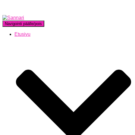
Navigointi päälle/pois
Etusivu