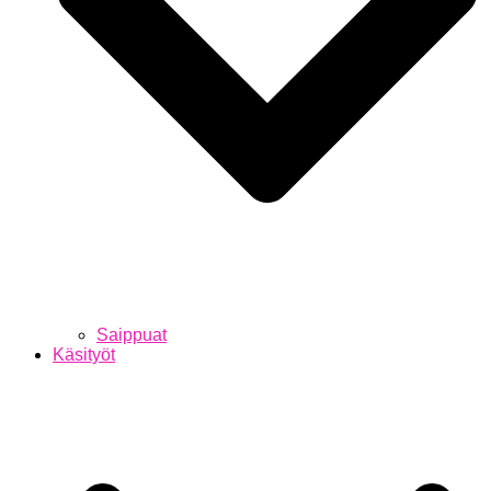
Saippuat
Käsityöt