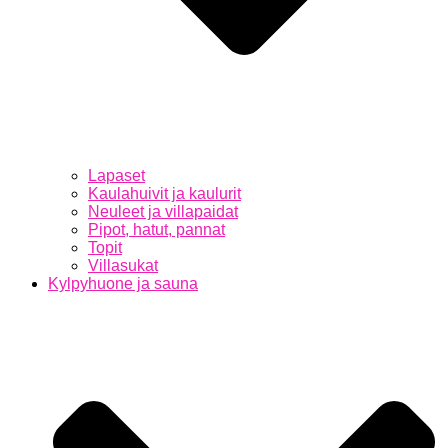
Lapaset
Kaulahuivit ja kaulurit
Neuleet ja villapaidat
Pipot, hatut, pannat
Topit
Villasukat
Kylpyhuone ja sauna