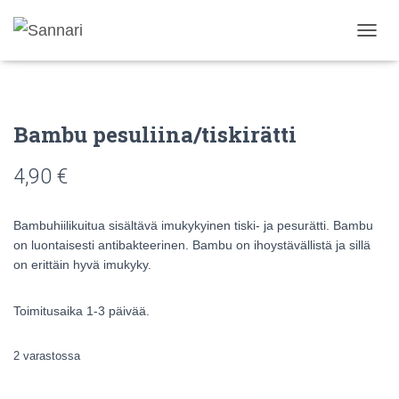
N
A
V
I
G
Bambu pesuliina/tiskirätti
O
I
N
4,90
€
T
I
P
Bambuhiilikuitua sisältävä imukykyinen tiski- ja pesurätti. Bambu
Ä
on luontaisesti antibakteerinen. Bambu on ihoystävällistä ja sillä
Ä
on erittäin hyvä imukyky.
L
L
E
Toimitusaika 1-3 päivää.
/
P
O
2 varastossa
I
S