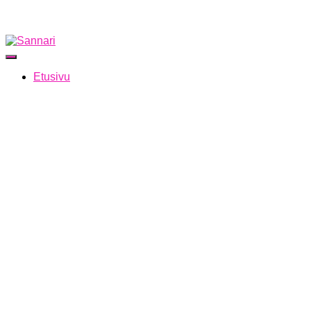
Navigointi päälle/pois
Etusivu