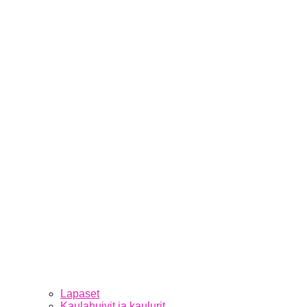
Lapaset
Kaulahuivit ja kaulurit