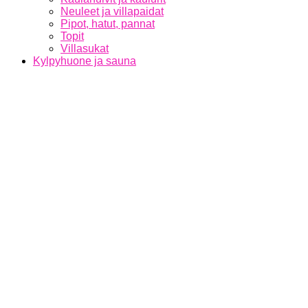
Neuleet ja villapaidat
Pipot, hatut, pannat
Topit
Villasukat
Kylpyhuone ja sauna