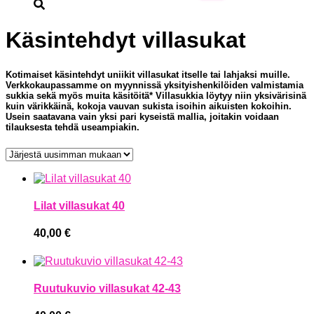
Käsintehdyt villasukat
Kotimaiset käsintehdyt uniikit villasukat itselle tai lahjaksi muille.
Verkkokaupassamme on myynnissä yksityishenkilöiden valmistamia
sukkia sekä myös muita käsitöitä* Villasukkia löytyy niin yksivärisinä
kuin värikkäinä, kokoja vauvan sukista isoihin aikuisten kokoihin.
Usein saatavana vain yksi pari kyseistä mallia, joitakin voidaan
tilauksesta tehdä useampiakin.
Lilat villasukat 40
40,00
€
Ruutukuvio villasukat 42-43