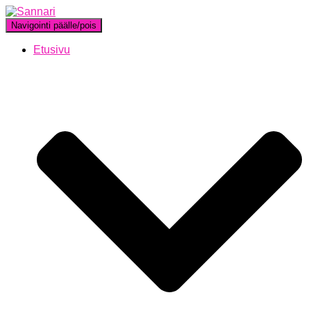
Navigointi päälle/pois
Etusivu