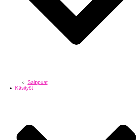
Saippuat
Käsityöt