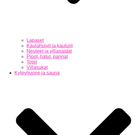
Lapaset
Kaulahuivit ja kaulurit
Neuleet ja villapaidat
Pipot, hatut, pannat
Topit
Villasukat
Kylpyhuone ja sauna