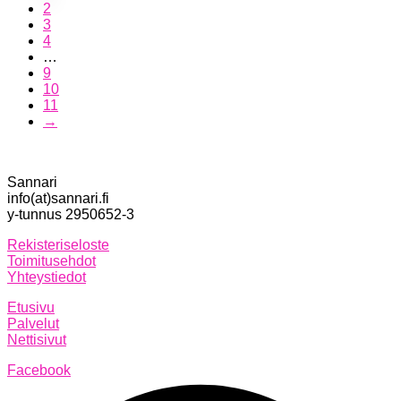
2
3
4
…
9
10
11
→
Sannari
info(at)sannari.fi
y-tunnus 2950652-3
Rekisteriseloste
Toimitusehdot
Yhteystiedot
Etusivu
Palvelut
Nettisivut
Facebook