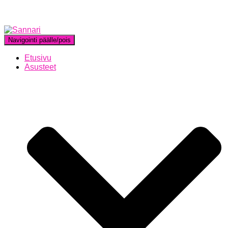
Navigointi päälle/pois
Etusivu
Asusteet