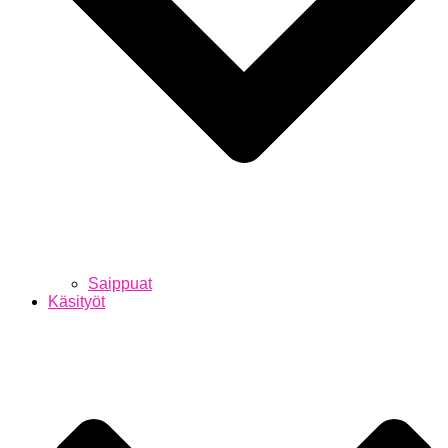
Saippuat
Käsityöt