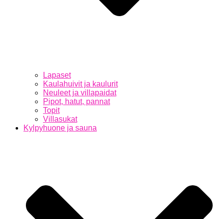
Lapaset
Kaulahuivit ja kaulurit
Neuleet ja villapaidat
Pipot, hatut, pannat
Topit
Villasukat
Kylpyhuone ja sauna