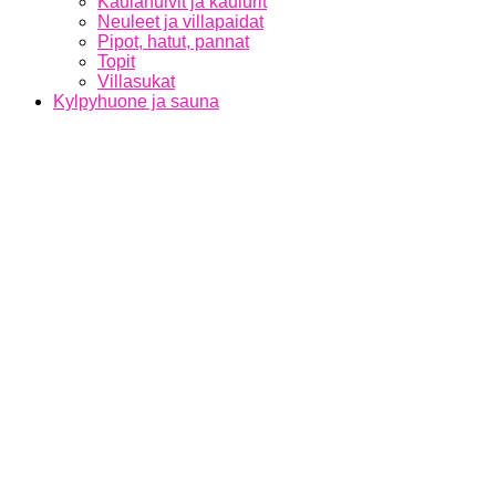
Kaulahuivit ja kaulurit
Neuleet ja villapaidat
Pipot, hatut, pannat
Topit
Villasukat
Kylpyhuone ja sauna