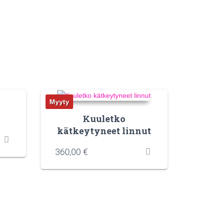
Myyty
Kuuletko
kätkeytyneet linnut
360,00
€