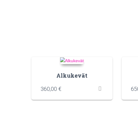
Alkukevät
360,00
€
65