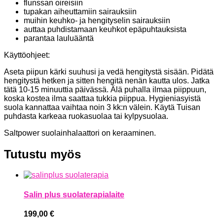
flunssan oireisiin
tupakan aiheuttamiin sairauksiin
muihin keuhko- ja hengityselin sairauksiin
auttaa puhdistamaan keuhkot epäpuhtauksista
parantaa lauluääntä
Käyttöohjeet:
Aseta piipun kärki suuhusi ja vedä hengitystä sisään. Pidätä
hengitystä hetken ja sitten hengitä nenän kautta ulos. Jatka
tätä 10-15 minuuttia päivässä. Älä puhalla ilmaa piippuun,
koska kostea ilma saattaa tukkia piippua. Hygieniasyistä
suola kannattaa vaihtaa noin 3 kk:n välein. Käytä Tuisan
puhdasta karkeaa ruokasuolaa tai kylpysuolaa.
Saltpower suolainhalaattori on keraaminen.
Tutustu myös
Salin plus suolaterapialaite
199,00
€