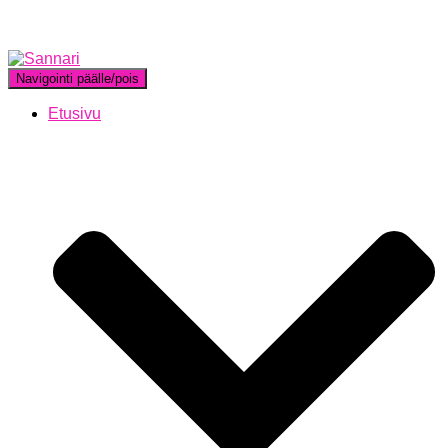
Navigointi päälle/pois
Etusivu