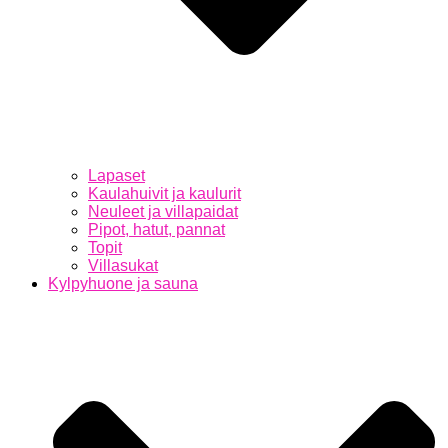
Lapaset
Kaulahuivit ja kaulurit
Neuleet ja villapaidat
Pipot, hatut, pannat
Topit
Villasukat
Kylpyhuone ja sauna