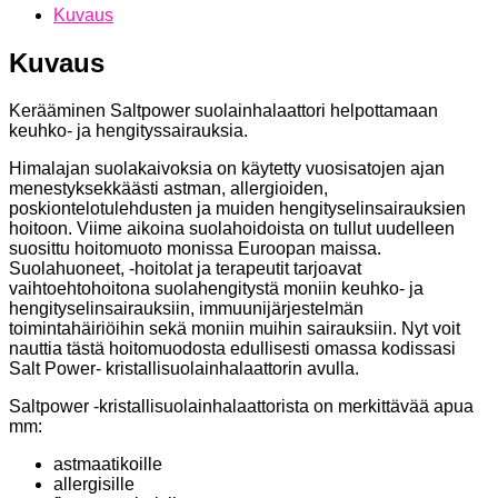
Kuvaus
Kuvaus
Kerääminen Saltpower suolainhalaattori helpottamaan
keuhko- ja hengityssairauksia.
Himalajan suolakaivoksia on käytetty vuosisatojen ajan
menestyksekkäästi astman, allergioiden,
poskiontelotulehdusten ja muiden hengityselinsairauksien
hoitoon. Viime aikoina suolahoidoista on tullut uudelleen
suosittu hoitomuoto monissa Euroopan maissa.
Suolahuoneet, -hoitolat ja terapeutit tarjoavat
vaihtoehtohoitona suolahengitystä moniin keuhko- ja
hengityselinsairauksiin, immuunijärjestelmän
toimintahäiriöihin sekä moniin muihin sairauksiin. Nyt voit
nauttia tästä hoitomuodosta edullisesti omassa kodissasi
Salt Power- kristallisuolainhalaattorin avulla.
Saltpower -kristallisuolainhalaattorista on merkittävää apua
mm:
astmaatikoille
allergisille