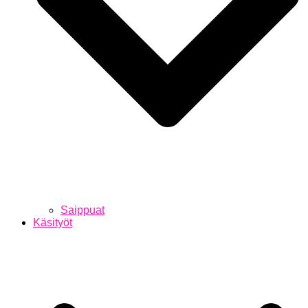
Saippuat
Käsityöt