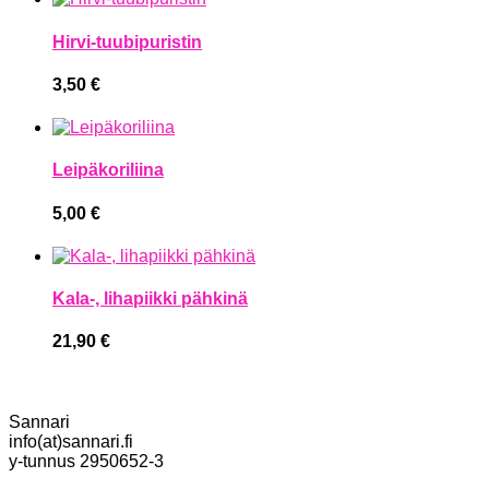
Hirvi-tuubipuristin
3,50
€
Leipäkoriliina
5,00
€
Kala-, lihapiikki pähkinä
21,90
€
Sannari
info(at)sannari.fi
y-tunnus 2950652-3