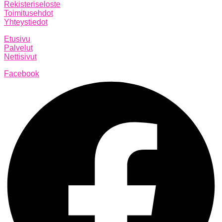
Rekisteriseloste
Toimitusehdot
Yhteystiedot
Etusivu
Palvelut
Nettisivut
Facebook