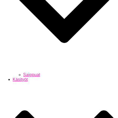
Saippuat
Käsityöt