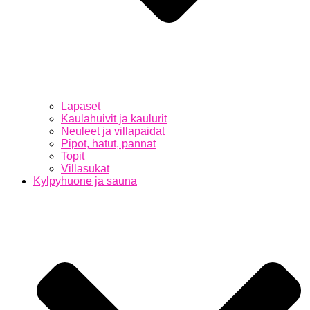
Lapaset
Kaulahuivit ja kaulurit
Neuleet ja villapaidat
Pipot, hatut, pannat
Topit
Villasukat
Kylpyhuone ja sauna