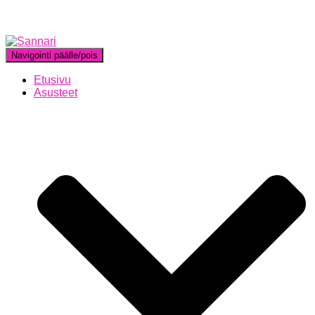
Navigointi päälle/pois
Etusivu
Asusteet