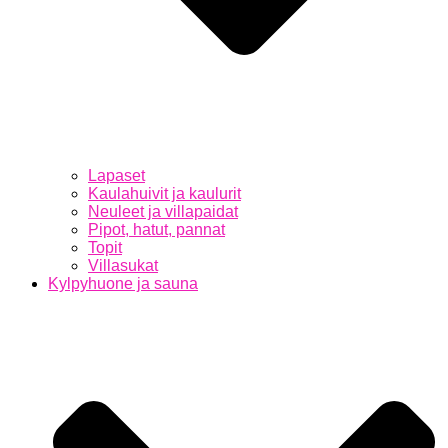
Lapaset
Kaulahuivit ja kaulurit
Neuleet ja villapaidat
Pipot, hatut, pannat
Topit
Villasukat
Kylpyhuone ja sauna