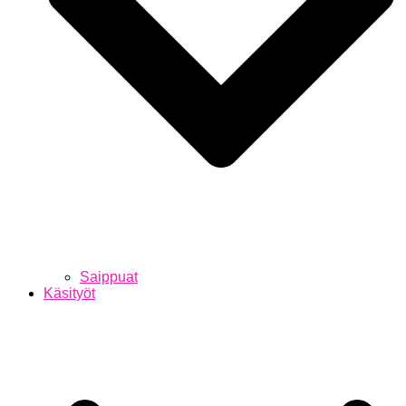
Saippuat
Käsityöt