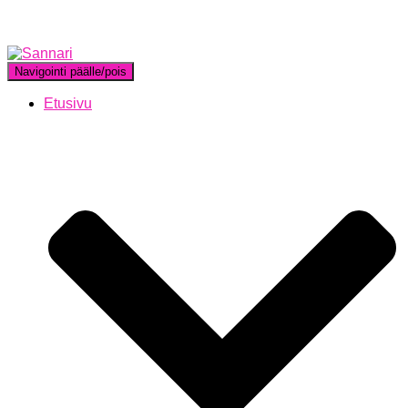
Navigointi päälle/pois
Etusivu