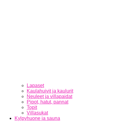
Lapaset
Kaulahuivit ja kaulurit
Neuleet ja villapaidat
Pipot, hatut, pannat
Topit
Villasukat
Kylpyhuone ja sauna