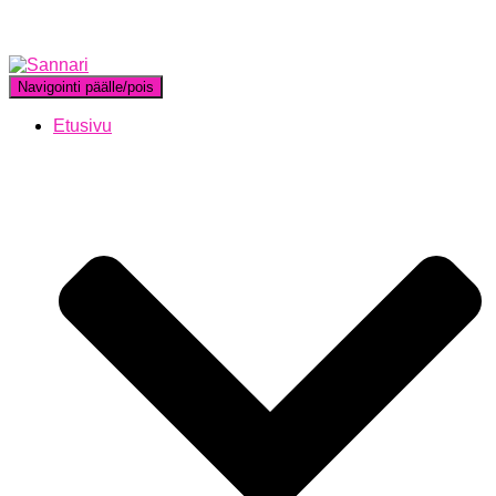
Navigointi päälle/pois
Etusivu