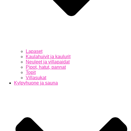
Lapaset
Kaulahuivit ja kaulurit
Neuleet ja villapaidat
Pipot, hatut, pannat
Topit
Villasukat
Kylpyhuone ja sauna