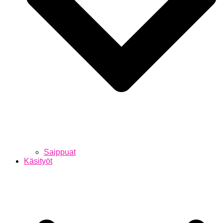
Saippuat
Käsityöt