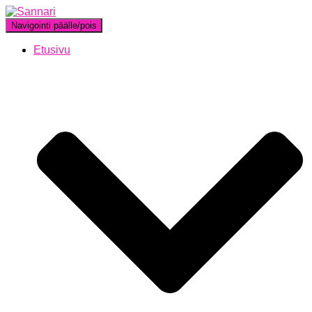
Navigointi päälle/pois
Etusivu