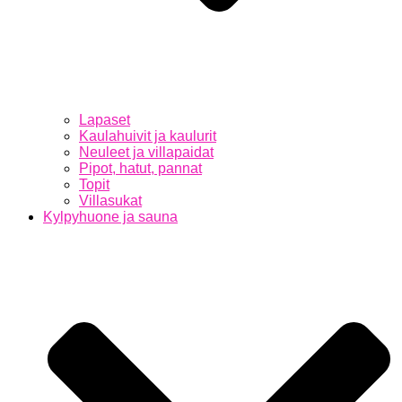
Lapaset
Kaulahuivit ja kaulurit
Neuleet ja villapaidat
Pipot, hatut, pannat
Topit
Villasukat
Kylpyhuone ja sauna