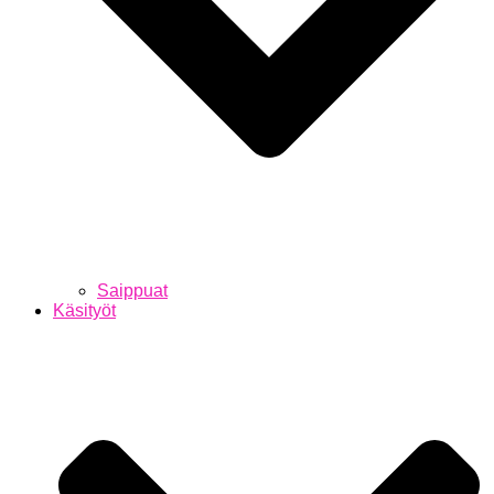
Saippuat
Käsityöt