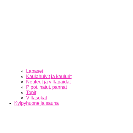
Lapaset
Kaulahuivit ja kaulurit
Neuleet ja villapaidat
Pipot, hatut, pannat
Topit
Villasukat
Kylpyhuone ja sauna