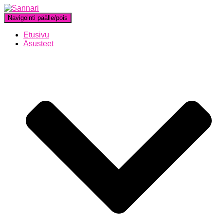
Navigointi päälle/pois
Etusivu
Asusteet