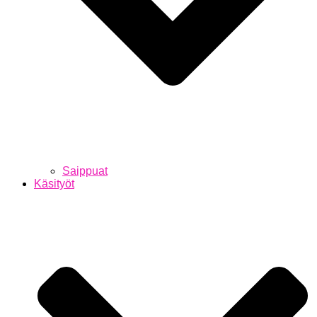
Saippuat
Käsityöt