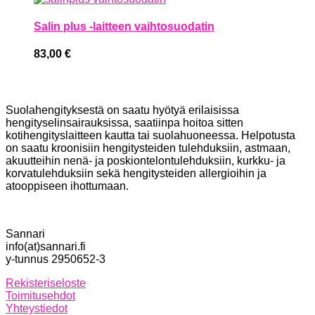
Salin plus -laitteen vaihtosuodatin
83,00
€
Suolahengityksestä on saatu hyötyä erilaisissa
hengityselinsairauksissa, saatiinpa hoitoa sitten
kotihengityslaitteen kautta tai suolahuoneessa. Helpotusta
on saatu kroonisiin hengitysteiden tulehduksiin, astmaan,
akuutteihin nenä- ja poskiontelontulehduksiin, kurkku- ja
korvatulehduksiin sekä hengitysteiden allergioihin ja
atooppiseen ihottumaan.
Sannari
info(at)sannari.fi
y-tunnus 2950652-3
Rekisteriseloste
Toimitusehdot
Yhteystiedot