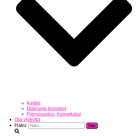
Keittiö
Makrame koristeet
Piensisustus, huonekalut
Ota yhteyttä
Haku: