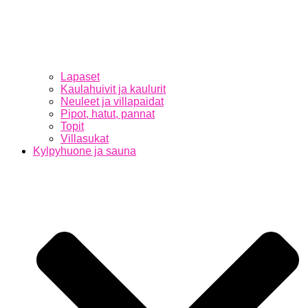
Lapaset
Kaulahuivit ja kaulurit
Neuleet ja villapaidat
Pipot, hatut, pannat
Topit
Villasukat
Kylpyhuone ja sauna