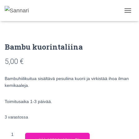
N
A
V
I
G
Bambu kuorintaliina
O
I
N
5,00
€
T
I
P
Bambuhiilikuitua sisältävä pesuliina kuorii ja virkistää ihoa ilman
Ä
kemikaaleja.
Ä
L
L
Toimitusaika 1-3 päivää.
E
/
P
3 varastossa
O
I
S