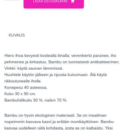
LISÄÄ OSTOSKORIIN
KUVAUS
Hiero ihoa kevyesti kostealla liinalla: verenkierto paranee, iho
pehmenee ja kirkastuu. Bambu on luontaisesti antibakteerinen.
Vinkki: käytä saunan lämmössä.
Huuhtele käytön jälkeen ja ripusta kuivumaan. Älä käytä
rikkoutuneelle iholle.
Konepesu 40 asteessa.
Koko 30 x 90 cm.
Bambuhiilikuitu 30 %, nailon 70 %.
Bambu on hyvin ekologinen materiaali. Se on maailman
nopeimmin kasvava kasvi ja erittäin monikäyttöinen. Bambu
kasvaa uudelleen siitä kohdasta, josta se on katkaistu. Yksi