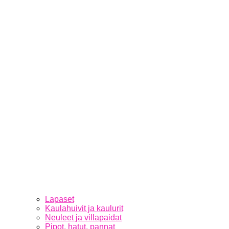
Lapaset
Kaulahuivit ja kaulurit
Neuleet ja villapaidat
Pipot, hatut, pannat