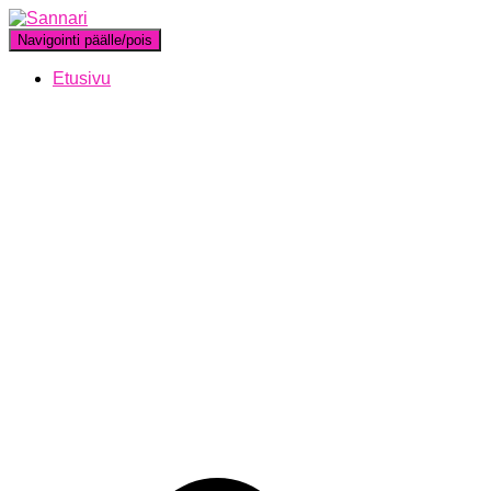
Navigointi päälle/pois
Etusivu