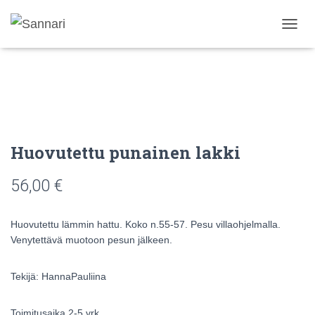
N
A
V
I
G
O
I
N
T
Huovutettu punainen lakki
I
P
56,00
€
Ä
Ä
L
L
Huovutettu lämmin hattu. Koko n.55-57. Pesu villaohjelmalla.
E
Venytettävä muotoon pesun jälkeen.
/
P
O
Tekijä: HannaPauliina
I
S
Toimitusaika 2-5 vrk.