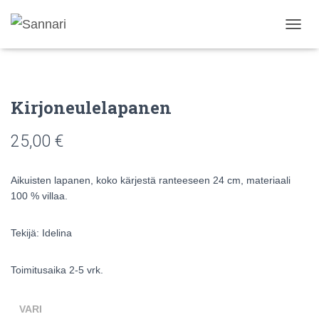
N
A
V
I
G
Kirjoneulelapanen
O
I
N
25,00
€
T
I
P
Aikuisten lapanen, koko kärjestä ranteeseen 24 cm, materiaali
Ä
100 % villaa.
Ä
L
L
Tekijä: Idelina
E
/
P
Toimitusaika 2-5 vrk.
O
I
S
VARI