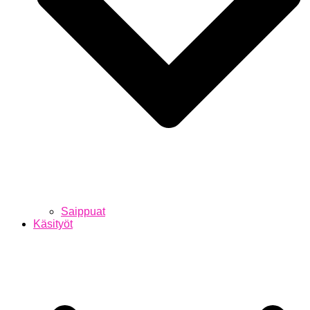
Saippuat
Käsityöt