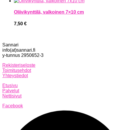
Oliivikynttilä, valkoinen 7×10 cm
7,50
€
Sannari
info(at)sannari.fi
y-tunnus 2950652-3
Rekisteriseloste
Toimitusehdot
Yhteystiedot
Etusivu
Palvelut
Nettisivut
Facebook