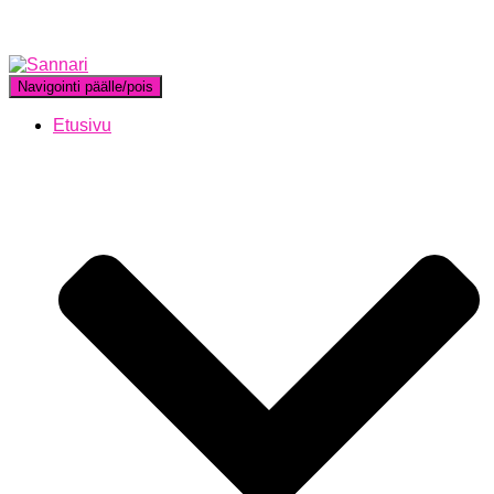
Navigointi päälle/pois
Etusivu