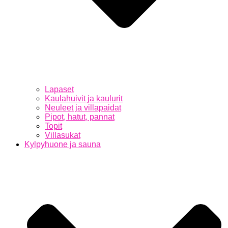
Lapaset
Kaulahuivit ja kaulurit
Neuleet ja villapaidat
Pipot, hatut, pannat
Topit
Villasukat
Kylpyhuone ja sauna