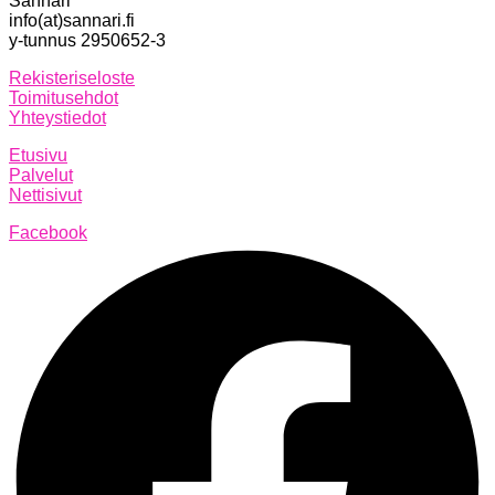
Sannari
info(at)sannari.fi
y-tunnus 2950652-3
Rekisteriseloste
Toimitusehdot
Yhteystiedot
Etusivu
Palvelut
Nettisivut
Facebook