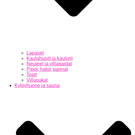
Lapaset
Kaulahuivit ja kaulurit
Neuleet ja villapaidat
Pipot, hatut, pannat
Topit
Villasukat
Kylpyhuone ja sauna