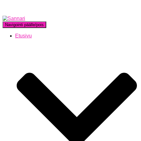
Navigointi päälle/pois
Etusivu