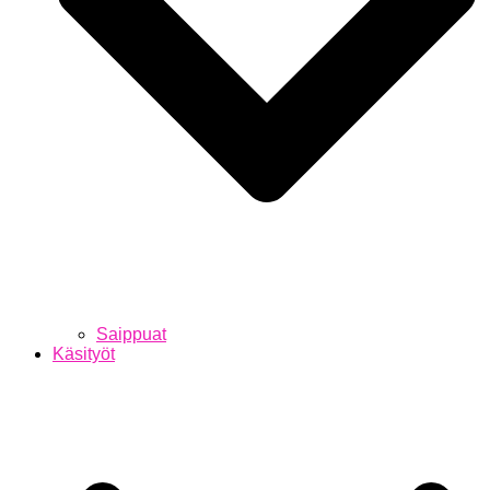
Saippuat
Käsityöt