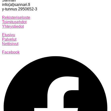
Sannari
info(at)sannari.fi
y-tunnus 2950652-3
Rekisteriseloste
Toimitusehdot
Yhteystiedot
Etusivu
Palvelut
Nettisivut
Facebook