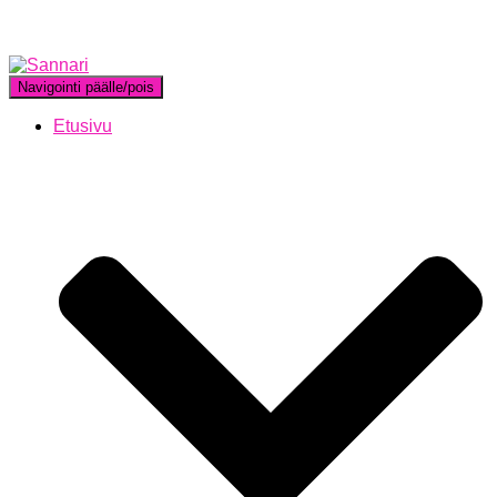
Navigointi päälle/pois
Etusivu