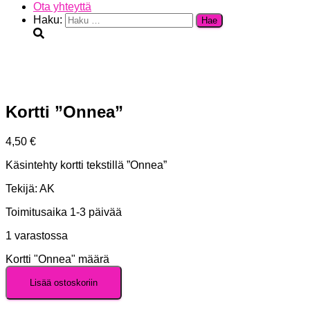
Ota yhteyttä
Haku:
Kortti ”Onnea”
4,50
€
Käsintehty kortti tekstillä ”Onnea”
Tekijä: AK
Toimitusaika 1-3 päivää
1 varastossa
Kortti "Onnea" määrä
Lisää ostoskoriin