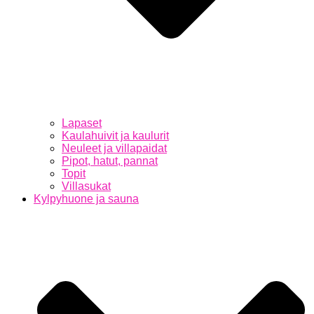
Lapaset
Kaulahuivit ja kaulurit
Neuleet ja villapaidat
Pipot, hatut, pannat
Topit
Villasukat
Kylpyhuone ja sauna