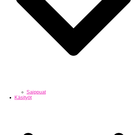
Saippuat
Käsityöt