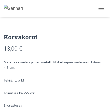
N
A
V
I
G
Korvakorut
O
I
N
13,00
€
T
I
P
Materiaali metalli ja väri metalli. Nikkelivapaa materiaali. Pituus
Ä
4,5 cm.
Ä
L
L
Tekijä: Eija M
E
/
P
Toimitusaika 2-5 vrk.
O
I
1 varastossa
S