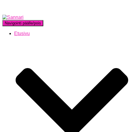
Navigointi päälle/pois
Etusivu