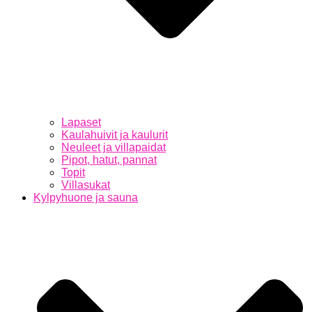
Lapaset
Kaulahuivit ja kaulurit
Neuleet ja villapaidat
Pipot, hatut, pannat
Topit
Villasukat
Kylpyhuone ja sauna