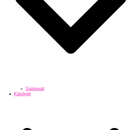
Saippuat
Käsityöt