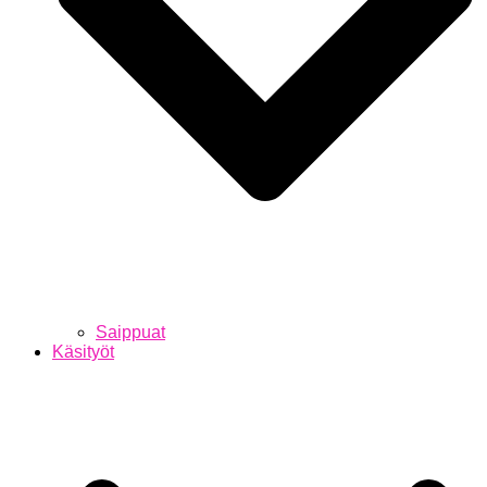
Saippuat
Käsityöt