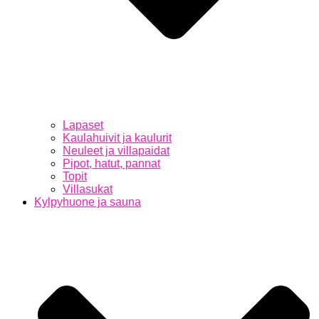
Lapaset
Kaulahuivit ja kaulurit
Neuleet ja villapaidat
Pipot, hatut, pannat
Topit
Villasukat
Kylpyhuone ja sauna