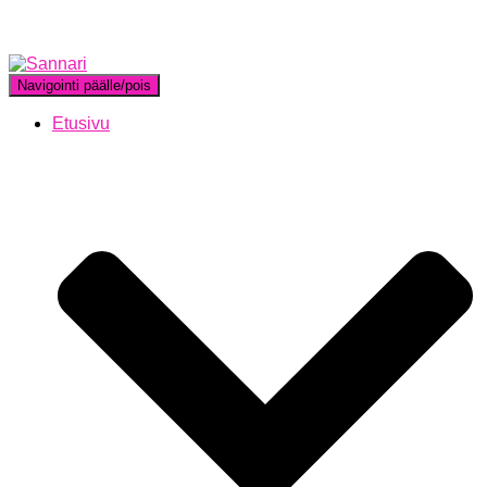
Navigointi päälle/pois
Etusivu