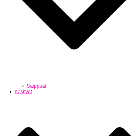
Saippuat
Käsityöt