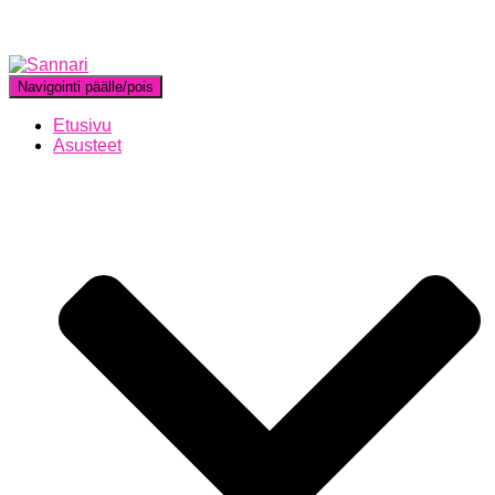
Navigointi päälle/pois
Etusivu
Asusteet