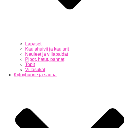
Lapaset
Kaulahuivit ja kaulurit
Neuleet ja villapaidat
Pipot, hatut, pannat
Topit
Villasukat
Kylpyhuone ja sauna