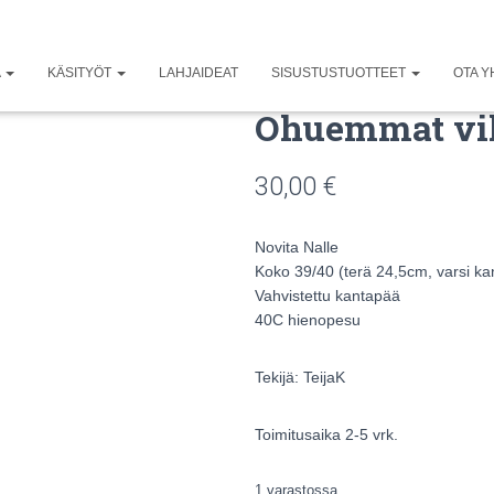
A
KÄSITYÖT
LAHJAIDEAT
SISUSTUSTUOTTEET
OTA Y
Ohuemmat vil
30,00
€
Novita Nalle
Koko 39/40 (terä 24,5cm, varsi k
Vahvistettu kantapää
40C hienopesu
Tekijä: TeijaK
Toimitusaika 2-5 vrk.
1 varastossa