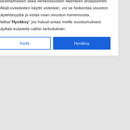
parantamiseen sekä verkkosivuston liikenteen analysointiin.
Mikäli evästeiden käyttö estetään, voi se heikentää sivuston
käytettävyyttä ja estää osan sivuston toiminnoista.
Valitse”
Hyväksy
” jos haluat antaa meille suostumuksesi
käyttää evästeitä näihin tarkoituksiin.
Kiellä
Hyväksy
sivu
elut
sivut