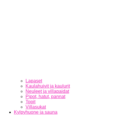
Lapaset
Kaulahuivit ja kaulurit
Neuleet ja villapaidat
Pipot, hatut, pannat
Topit
Villasukat
Kylpyhuone ja sauna