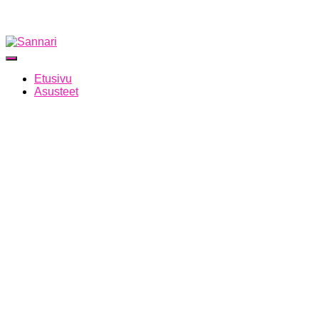
Navigointi päälle/pois
Etusivu
Asusteet