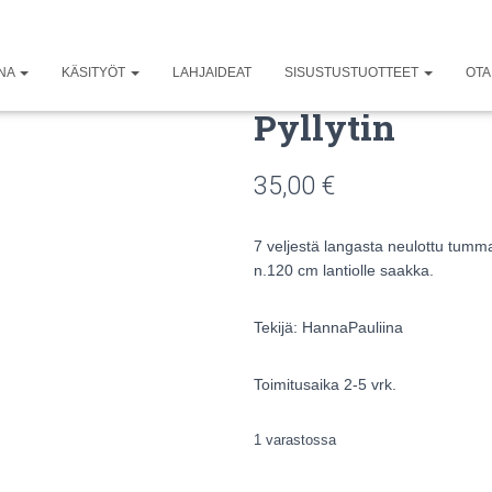
UNA
KÄSITYÖT
LAHJAIDEAT
SISUSTUSTUOTTEET
OTA
Pyllytin
35,00
€
7 veljestä langasta neulottu tumm
n.120 cm lantiolle saakka.
Tekijä: HannaPauliina
Toimitusaika 2-5 vrk.
1 varastossa