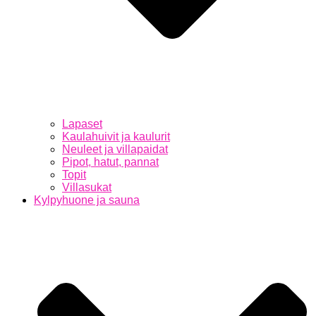
Lapaset
Kaulahuivit ja kaulurit
Neuleet ja villapaidat
Pipot, hatut, pannat
Topit
Villasukat
Kylpyhuone ja sauna