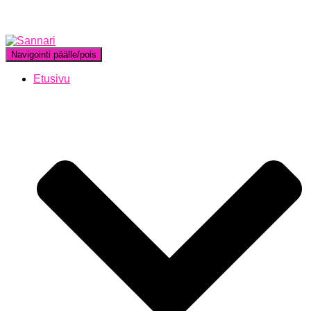
Navigointi päälle/pois
Etusivu