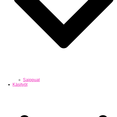
Saippuat
Käsityöt