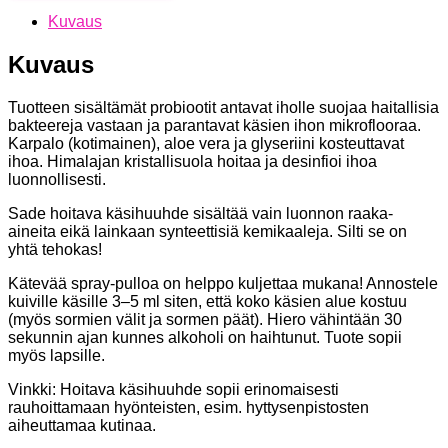
Kuvaus
Kuvaus
Tuotteen sisältämät probiootit antavat iholle suojaa haitallisia
bakteereja vastaan ja parantavat käsien ihon mikroflooraa.
Karpalo (kotimainen), aloe vera ja glyseriini kosteut­tavat
ihoa. Himalajan kristallisuola hoitaa ja desinfioi ihoa
luonnollisesti.
Sade hoitava käsihuuhde sisältää vain luonnon raaka-
aineita eikä lainkaan synteettisiä kemikaaleja. Silti se on
yhtä tehokas!
Kätevää spray-pulloa on helppo kuljettaa mukana! Annostele
kuiville käsille 3–5 ml siten, että koko käsien alue kostuu
(myös sormien välit ja sormen­ päät). Hiero vähintään 30
sekunnin ajan kunnes alkoholi on haihtunut. Tuote sopii
myös lapsille.
Vinkki: Hoitava käsihuuhde sopii erinomaisesti
rauhoittamaan hyönteisten, esim. hyttysenpistosten
aiheuttamaa kutinaa.