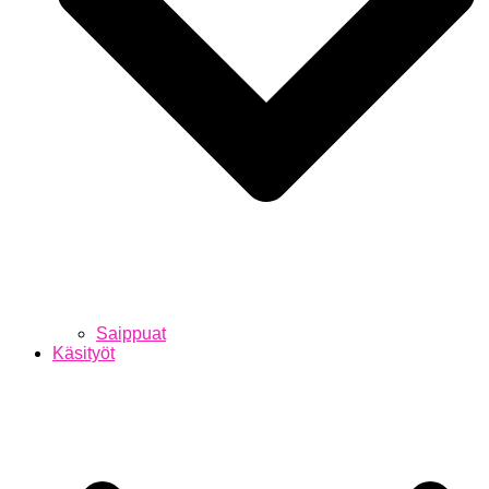
Saippuat
Käsityöt