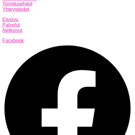
Toimitusehdot
Yhteystiedot
Etusivu
Palvelut
Nettisivut
Facebook