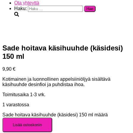
Ota yhteyttä
Haku:
Sade hoitava käsihuuhde (käsidesi)
150 ml
9,90
€
Kotimainen ja luonnollinen appelsii­niöljyä sisältävä
käsihuuhde desinfioi ja puhdistaa ihoa.
Toimitusaika 1-3 vrk.
1 varastossa
Sade hoitava käsihuuhde (käsidesi) 150 ml määrä
Lisää ostoskoriin