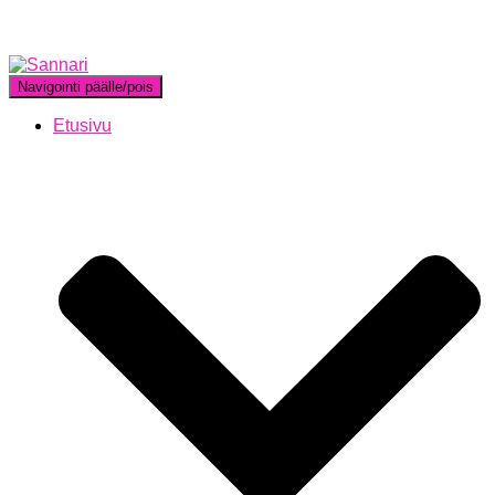
Navigointi päälle/pois
Etusivu