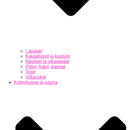
Lapaset
Kaulahuivit ja kaulurit
Neuleet ja villapaidat
Pipot, hatut, pannat
Topit
Villasukat
Kylpyhuone ja sauna