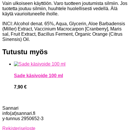
Vain ulkoiseen käyttöön. Varo tuotteen joutumista silmiin. Jos
tuotetta joutuu silmiin, huuhtele huolellisesti vedellä. Älä
käytä vaurioituneelle iholle.
INCI: Alcohol denat. 65%, Aqua, Gly­cerin, Aloe Barbadensis
(Miller) Extract, Vaccinium Macrocarpon [Cranberry], Maris
sal, Fruit Extract, Bacillus Ferment, Organic Orange (Citrus
Sinensis) Oil.
Tutustu myös
Sade käsivoide 100 ml
7,90
€
Sannari
info(at)sannari.fi
y-tunnus 2950652-3
Rekisteriseloste