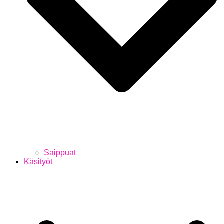
Saippuat
Käsityöt