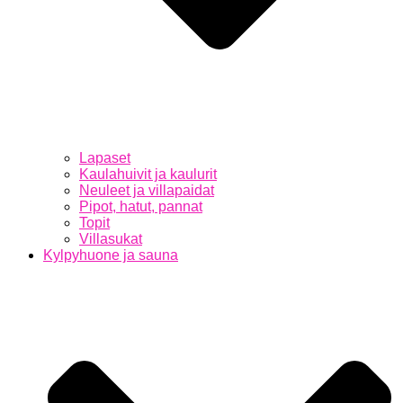
Lapaset
Kaulahuivit ja kaulurit
Neuleet ja villapaidat
Pipot, hatut, pannat
Topit
Villasukat
Kylpyhuone ja sauna