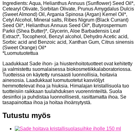
Ingredients: Aqua, Helianthus Annuus (Sunflower) Seed Oil*,
Cetearyl Olivate, Sorbitan Olivate, Prunus Amygdalus Dulcis
(Sweet Almond) Oil, Argania Spinosa (Argan) Kernel Oil*,
Cetyl Alcohol, Mineral salts, Ribes Nigrum (Black Currant)
Seed Oil*, Helianthus Annuus Seed Oil*, Butyrospermum
Parkii (Shea Butter)*, Glycerin, Aloe Barbadensis Leaf
Extract*, Tocopherol, Benzyl alcohol, Dehydro Acetic acid,
Sorbic acid and Benzoic acid, Xanthan Gum, Citrus sinensis
(Sweet Orange) Oil*
*Luomutuotettua
Laadukkaat Sade ihon- ja hiustenhoitotuotteet ovat kehitetty
ja valmistettu suomalaisessa biokosmetiikkalaboratoriossa.
Tuotteissa on käytetty runsaasti luonnollisia, hoitavia
ainesosia. Laadukkaat luomutuotetut kasviöljyt
hemmottelevat ihoa ja hiuksia. Himalajan kristallisuola tuo
tuotteisiin raikkaan tuulahduksen vuorenrinteiltä. Suola
desinfioi ja puhdistaa luonnollisesti, rasittamatta ihoa. Se
tasapainottaa ihoa ja hoitaa ihoärsytystä.
Tutustu myös