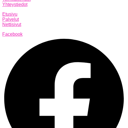
Yhteystiedot
Etusivu
Palvelut
Nettisivut
Facebook