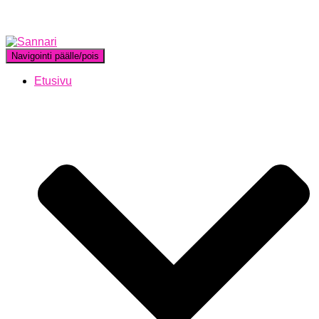
Navigointi päälle/pois
Etusivu