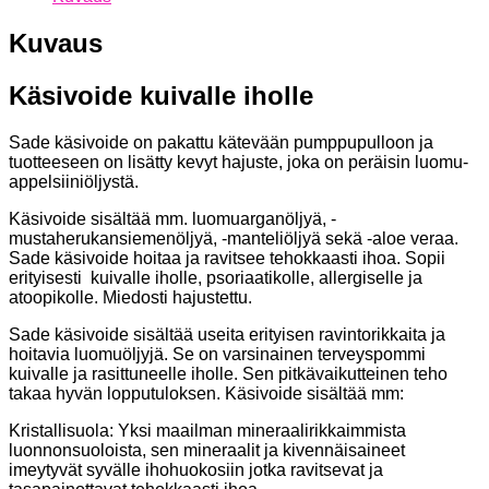
Kuvaus
Käsivoide kuivalle iholle
Sade käsivoide on pakattu kätevään pumppupulloon ja
tuotteeseen on lisätty kevyt hajuste, joka on peräisin luomu-
appelsiiniöljystä.
Käsivoide sisältää mm. luomuarganöljyä, -
mustaherukansiemenöljyä, -manteliöljyä sekä -aloe veraa.
Sade käsivoide hoitaa ja ravitsee tehokkaasti ihoa. Sopii
erityisesti kuivalle iholle, psoriaatikolle, allergiselle ja
atoopikolle. Miedosti hajustettu.
Sade käsivoide sisältää useita erityisen ravintorikkaita ja
hoitavia luomuöljyjä. Se on varsinainen terveyspommi
kuivalle ja rasittuneelle iholle. Sen pitkävaikutteinen teho
takaa hyvän lopputuloksen. Käsivoide sisältää mm:
Kristallisuola: Yksi maailman mineraalirikkaimmista
luonnonsuoloista, sen mineraalit ja kivennäisaineet
imeytyvät syvälle ihohuokosiin jotka ravitsevat ja