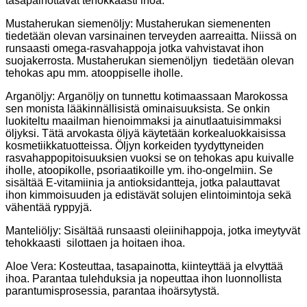
tasapainottavat tehokkaasti ihoa.
Mustaherukan siemenöljy: Mustaherukan siemenenten
tiedetään olevan varsinainen terveyden aarreaitta. Niissä on
runsaasti omega-rasvahappoja jotka vahvistavat ihon
suojakerrosta. Mustaherukan siemenöljyn tiedetään olevan
tehokas apu mm. atooppiselle iholle.
Arganöljy: Arganöljy on tunnettu kotimaassaan Marokossa
sen monista lääkinnällisistä ominaisuuksista. Se onkin
luokiteltu maailman hienoimmaksi ja ainutlaatuisimmaksi
öljyksi. Tätä arvokasta öljyä käytetään korkealuokkaisissa
kosmetiikkatuotteissa. Öljyn korkeiden tyydyttyneiden
rasvahappopitoisuuksien vuoksi se on tehokas apu kuivalle
iholle, atoopikolle, psoriaatikoille ym. iho-ongelmiin. Se
sisältää E-vitamiinia ja antioksidantteja, jotka palauttavat
ihon kimmoisuuden ja edistävät solujen elintoimintoja sekä
vähentää ryppyjä.
Manteliöljy: Sisältää runsaasti oleiinihappoja, jotka imeytyvät
tehokkaasti silottaen ja hoitaen ihoa.
Aloe Vera: Kosteuttaa, tasapainotta, kiinteyttää ja elvyttää
ihoa. Parantaa tulehduksia ja nopeuttaa ihon luonnollista
parantumisprosessia, parantaa ihoärsytystä.