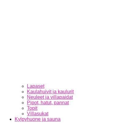
Lapaset
Kaulahuivit ja kaulurit
Neuleet ja villapaidat
Pipot, hatut, pannat
Topit
Villasukat
Kylpyhuone ja sauna