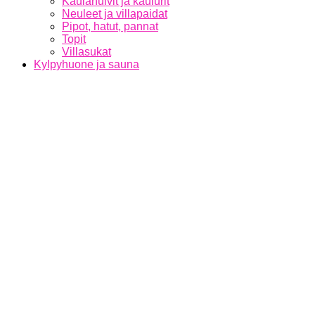
Kaulahuivit ja kaulurit
Neuleet ja villapaidat
Pipot, hatut, pannat
Topit
Villasukat
Kylpyhuone ja sauna