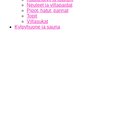
Neuleet ja villapaidat
Pipot, hatut, pannat
Topit
Villasukat
Kylpyhuone ja sauna