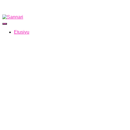
Navigointi päälle/pois
Etusivu