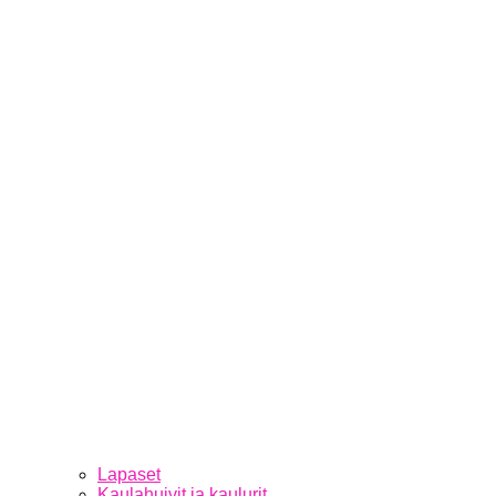
Lapaset
Kaulahuivit ja kaulurit