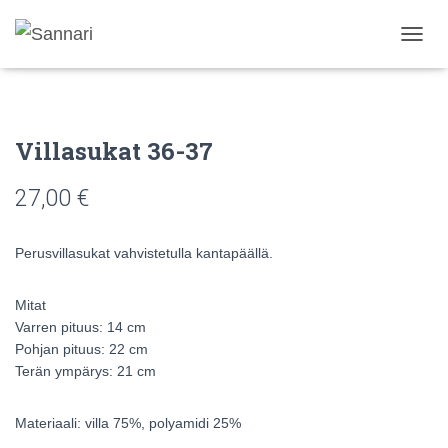
N
A
V
I
G
Villasukat 36-37
O
I
N
27,00
€
T
I
P
Perusvillasukat vahvistetulla kantapäällä.
Ä
Ä
L
Mitat
L
Varren pituus: 14 cm
E
Pohjan pituus: 22 cm
/
Terän ympärys: 21 cm
P
O
I
Materiaali: villa 75%, polyamidi 25%
S