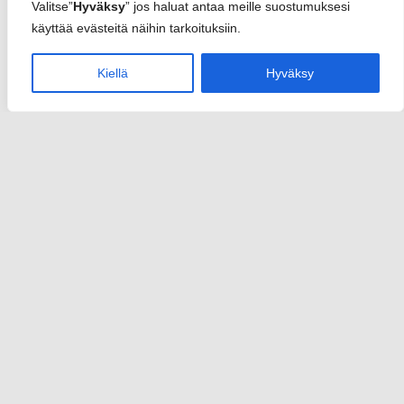
Valitse”
Hyväksy
” jos haluat antaa meille suostumuksesi
käyttää evästeitä näihin tarkoituksiin.
Kiellä
Hyväksy
Sannari
info(at)sannari.fi
y-tunnus 2950652-3
Rekisteriseloste
Toimitusehdot
Yhteystiedot
Etusivu
Palvelut
Nettisivut