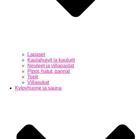
Lapaset
Kaulahuivit ja kaulurit
Neuleet ja villapaidat
Pipot, hatut, pannat
Topit
Villasukat
Kylpyhuone ja sauna