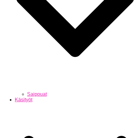
Saippuat
Käsityöt