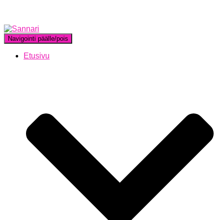
Navigointi päälle/pois
Etusivu