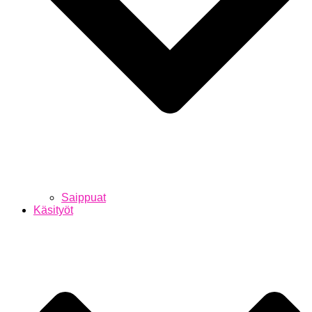
Saippuat
Käsityöt