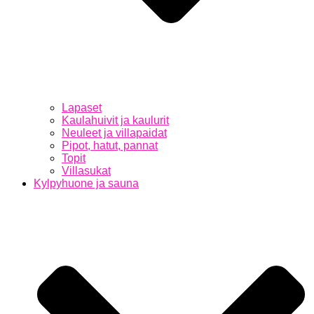
Lapaset
Kaulahuivit ja kaulurit
Neuleet ja villapaidat
Pipot, hatut, pannat
Topit
Villasukat
Kylpyhuone ja sauna