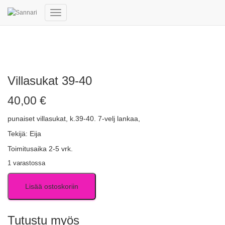
Navigointi
päälle/pois
Villasukat 39-40
40,00
€
punaiset villasukat, k.39-40. 7-velj lankaa,
Tekijä: Eija
Toimitusaika 2-5 vrk.
1 varastossa
Lisää ostoskoriin
Tutustu myös