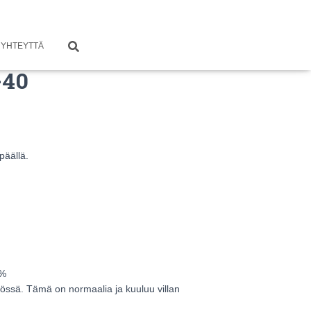
 YHTEYTTÄ
-40
päällä.
5%
ytössä. Tämä on normaalia ja kuuluu villan