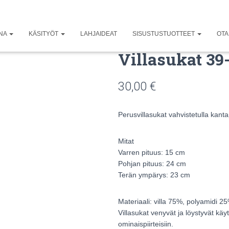
UNA
KÄSITYÖT
LAHJAIDEAT
SISUSTUSTUOTTEET
OTA
Villasukat 39
30,00
€
Perusvillasukat vahvistetulla kanta
Mitat
Varren pituus: 15 cm
Pohjan pituus: 24 cm
Terän ympärys: 23 cm
Materiaali: villa 75%, polyamidi 2
Villasukat venyvät ja löystyvät kä
ominaispiirteisiin.