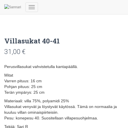
Navigointi
päälle/pois
Villasukat 40-41
31,00
€
Perusvillasukat vahvistetulla kantapäällä.
Mitat
Varren pituus: 16 cm
Pohjan pituus: 25 cm
Terän ympärys: 25 cm
Materiaali: villa 75%, polyamidi 25%
Villasukat venyvät ja löystyvät käytössä. Tämä on normaalia ja
kuuluu villan ominaispiirteisiin.
Pesu: konepesu 40. Suositellaan villapesuohjelmaa.
Tekijä: Sari R