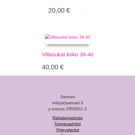
20,00
€
Villasukat koko 39-40
40,00
€
Sannari
info(at)sannari.fi
y-tunnus 2950652-3
Rekisteriseloste
Toimitusehdot
Yhteystiedot