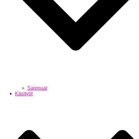
Saippuat
Käsityöt