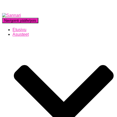
Navigointi päälle/pois
Etusivu
Asusteet