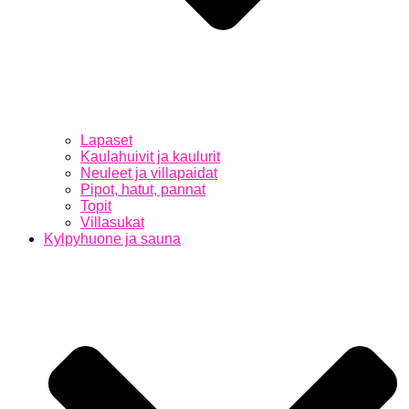
Lapaset
Kaulahuivit ja kaulurit
Neuleet ja villapaidat
Pipot, hatut, pannat
Topit
Villasukat
Kylpyhuone ja sauna