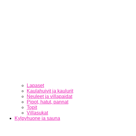
Lapaset
Kaulahuivit ja kaulurit
Neuleet ja villapaidat
Pipot, hatut, pannat
Topit
Villasukat
Kylpyhuone ja sauna